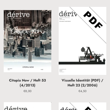
Preis
Citopia Now / Heft 53
Visuelle Identität (PDF) /
(4/2013)
Heft 23 (2/2006)
Normaler
€8,00
Normaler
€4,50
Preis
Preis