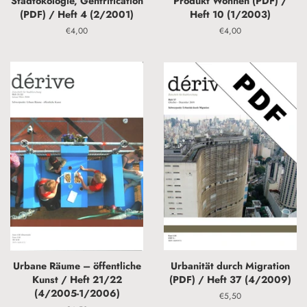
Stadtökologie, Gentrification
Produkt Wohnen (PDF) /
(PDF) / Heft 4 (2/2001)
Heft 10 (1/2003)
Normaler
€4,00
Normaler
€4,00
Preis
Preis
Urbane Räume – öffentliche
Urbanität durch Migration
Kunst / Heft 21/22
(PDF) / Heft 37 (4/2009)
(4/2005-1/2006)
Normaler
€5,50