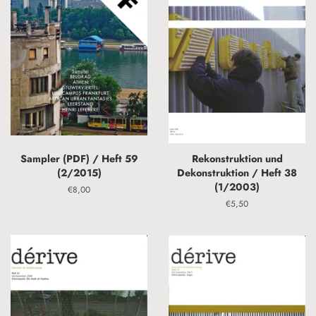
Sampler (PDF) / Heft 59
Rekonstruktion und
(2/2015)
Dekonstruktion / Heft 38
(1/2003)
Normaler
€8,00
Preis
Normaler
€5,50
Preis