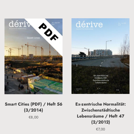
Smart Cities (PDF) / Heft 56
Ex-zentrische Normalität:
(3/2014)
Zwischenstädtische
Lebensräume / Heft 47
Normaler
€8,00
(2/2012)
Preis
Normaler
€7,00