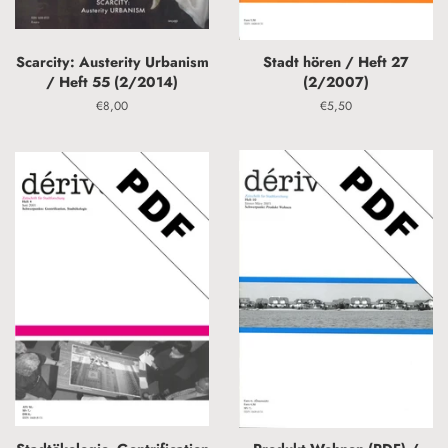
Scarcity: Austerity Urbanism
Stadt hören / Heft 27
/ Heft 55 (2/2014)
(2/2007)
Normaler
€8,00
Normaler
€5,50
Preis
Preis