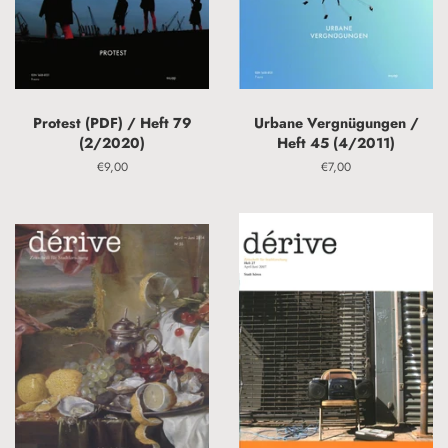
Protest (PDF) / Heft 79
Urbane Vergnügungen /
(2/2020)
Heft 45 (4/2011)
Normaler
€9,00
Normaler
€7,00
Preis
Preis