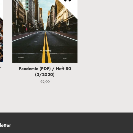
/
Pandemie (PDF) / Heft 80
(3/2020)
Normaler
€9,00
Preis
etter