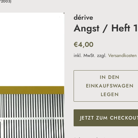
3/2003)
dérive
Angst / Heft 
Normaler
Sonderpreis
€4,00
Preis
inkl. MwSt. zzgl.
Versandkosten
IN DEN
EINKAUFSWAGEN
LEGEN
JETZT ZUM CHECKOU