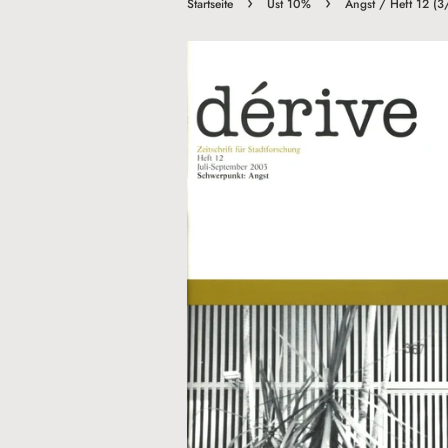
›
›
Startseite
Ust 10%
Angst / Heft 12 (