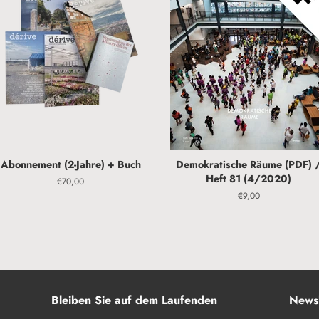
Abonnement (2-Jahre) + Buch
Demokratische Räume (PDF) 
Heft 81 (4/2020)
Normaler
€70,00
Preis
Normaler
€9,00
Preis
Bleiben Sie auf dem Laufenden
Newsl