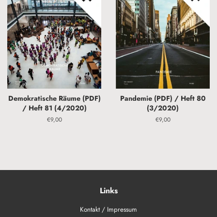
Demokratische Räume (PDF)
Pandemie (PDF) / Heft 80
/ Heft 81 (4/2020)
(3/2020)
Normaler
€9,00
Normaler
€9,00
Preis
Preis
Links
Kontakt / Impressum