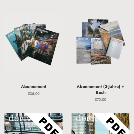
Abonnement
Abonnement (2-Jahre) +
Buch
Normaler
€35,00
Preis
Normaler
€70,00
Preis