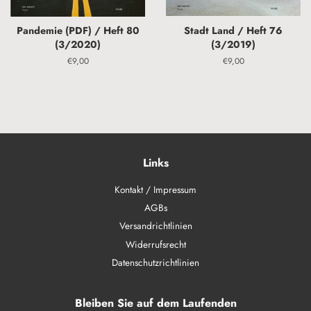
Pandemie (PDF) / Heft 80
Stadt Land / Heft 76
(3/2020)
(3/2019)
Normaler
€9,00
Normaler
€9,00
Preis
Preis
Links
Kontakt / Impressum
AGBs
Versandrichtlinien
Widerrufsrecht
Datenschutzrichtlinien
Bleiben Sie auf dem Laufenden