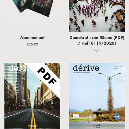
Abonnement
Demokratische Räume (PDF)
/ Heft 81 (4/2020)
Normaler
€35,00
Preis
Normaler
€9,00
Preis