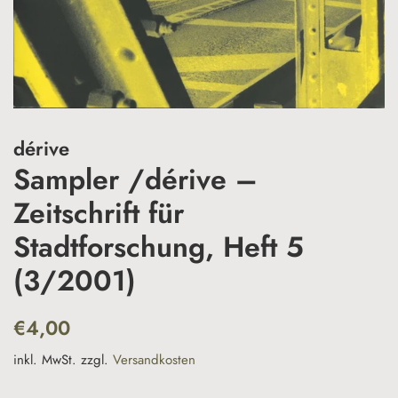
dérive
Sampler /dérive –
Zeitschrift für
Stadtforschung, Heft 5
(3/2001)
Normaler
Sonderpreis
€4,00
Preis
inkl. MwSt. zzgl.
Versandkosten