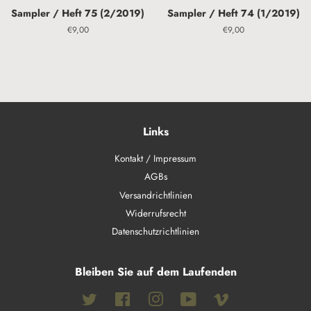
Sampler / Heft 75 (2/2019)
Sampler / Heft 74 (1/2019)
Normaler
€9,00
Normaler
€9,00
Preis
Preis
Links
Kontakt / Impressum
AGBs
Versandrichtlinien
Widerrufsrecht
Datenschutzrichtlinien
Bleiben Sie auf dem Laufenden
Twitter
Facebook
Instagram
YouTube
Vimeo