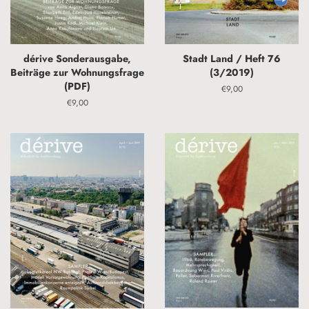
dérive Sonderausgabe,
Stadt Land / Heft 76
Beiträge zur Wohnungsfrage
(3/2019)
(PDF)
Normaler
€9,00
Preis
Normaler
€9,00
Preis