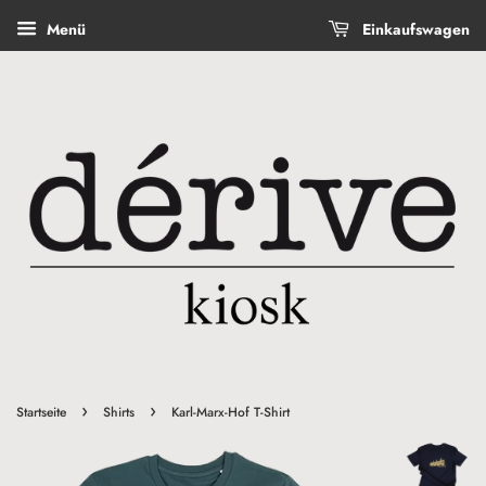
Menü
Einkaufswagen
›
›
Startseite
Shirts
Karl-Marx-Hof T-Shirt