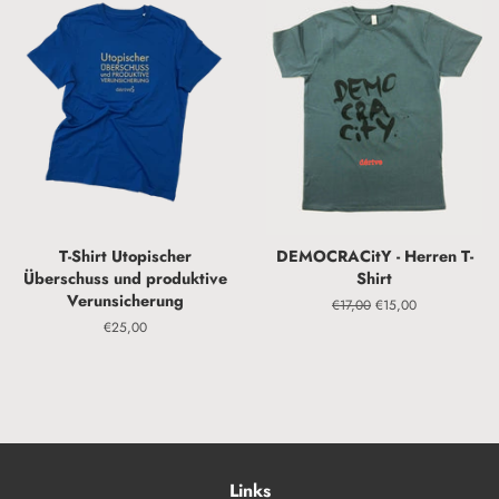
T-Shirt Utopischer
DEMOCRACitY - Herren T-
Überschuss und produktive
Shirt
Verunsicherung
Normaler
€17,00
Sonderpreis
€15,00
Preis
Normaler
€25,00
Preis
Links