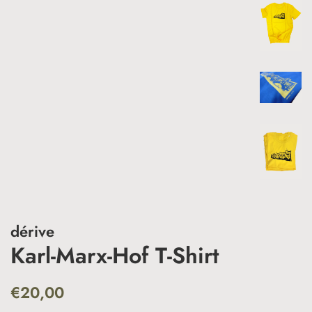
dérive
Karl-Marx-Hof T-Shirt
Normaler
Sonderpreis
€20,00
Preis