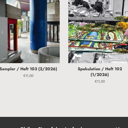
Sampler / Heft 103 (2/2026)
Spekulation / Heft 102
(1/2026)
Normaler
€11,00
Preis
Normaler
€11,00
Preis