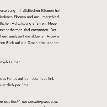
der­set­zung mit städ­ti­schen Räu­men hat
hie­de­nen Ebe­nen und aus un­ter­schied­
ut­li­chen Auf­schwung er­fah­ren. Neue
r­stands­for­men sind ent­stan­den. Der
n« ana­ly­siert die ak­tu­el­len As­pek­te
nen Blick auf die Ge­schich­te ur­ba­ner
stoph Laimer
des Heftes
auf den
download-link
usätzlich
per Email.
e das Recht, die heruntergeladenen