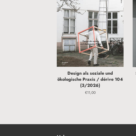
Design als soziale und
ökologische Praxis / dérive 104
(3/2026)
Normaler
€11,00
Preis