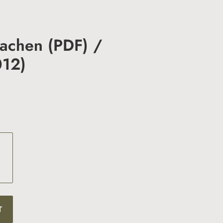
machen (PDF) /
012)
T