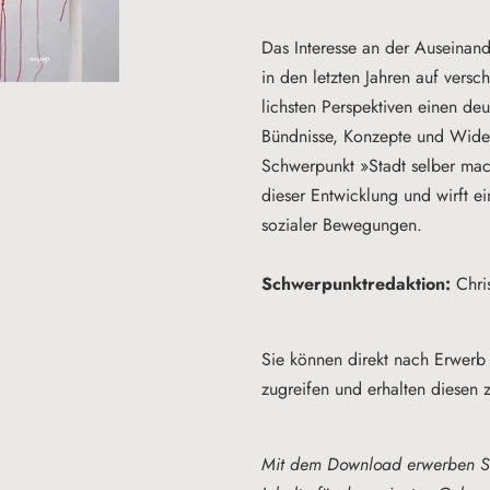
Das In­ter­es­se an der Aus­ein­an­
in den letz­ten Jah­ren auf ver­sc
lichs­ten Per­spek­ti­ven einen de
Bünd­nis­se, Kon­zep­te und Wi­de
Schwer­punkt »Stadt sel­ber ma­che
die­ser Ent­wick­lung und wirft ei
so­zia­ler Be­we­gun­gen.
Schwerpunktredaktion:
Chri
Sie können direkt nach
Erwerb 
zugreifen und erhalten diesen z
Mit dem Download erwerben Si