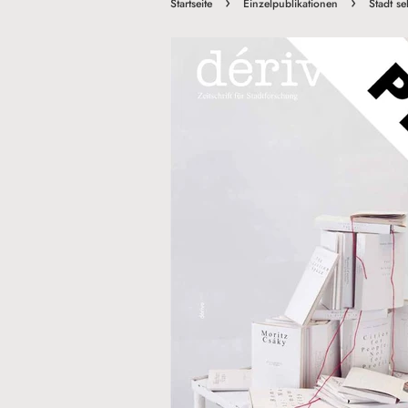
›
›
Startseite
Einzelpublikationen
Stadt s