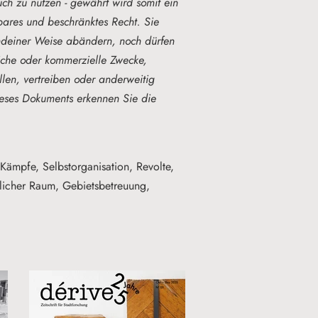
uch zu nutzen - g
ewährt wird somit ein
agbares und beschränktes Recht.
Sie
gendeiner Weise abändern, noch dürfen
liche oder kommerzielle Zwecke,
tellen, vertreiben oder anderweitig
eses Dokuments erkennen Sie die
 Kämpfe, Selbstorganisation, Revolte,
licher Raum, Gebietsbetreuung,