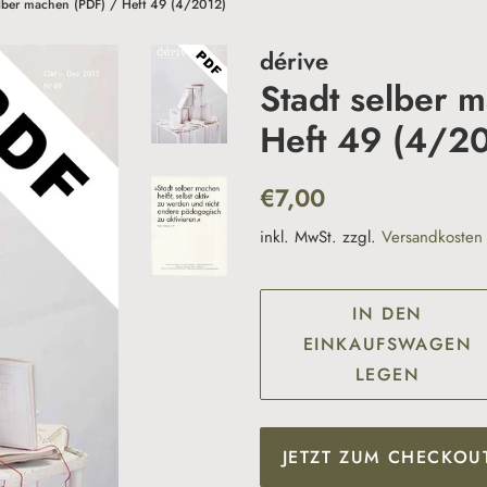
elber machen (PDF) / Heft 49 (4/2012)
dérive
Stadt selber 
Heft 49 (4/2
Normaler
Sonderpreis
€7,00
Preis
inkl. MwSt. zzgl.
Versandkosten
IN DEN
EINKAUFSWAGEN
LEGEN
JETZT ZUM CHECKOU