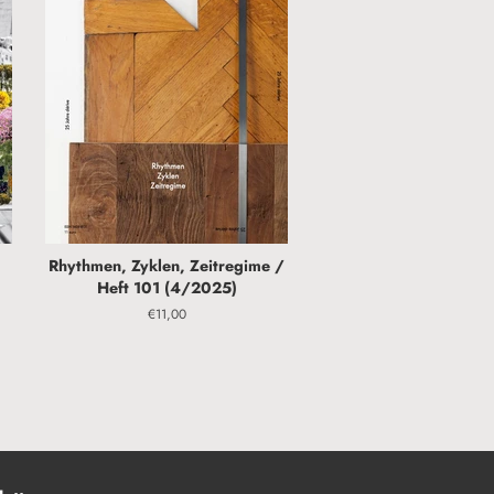
Rhythmen, Zyklen, Zeitregime /
Heft 101 (4/2025)
Normaler
€11,00
Preis