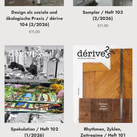
Design als soziale und
Sampler / Heft 103
ökologische Praxis / dérive
(2/2026)
104 (3/2026)
Normaler
€11,00
Preis
Normaler
€11,00
Preis
Spekulation / Heft 102
Rhythmen, Zyklen,
(1/2026)
Zeitregime / Heft 101