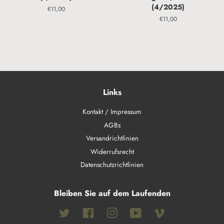
(4/2025)
Normaler
€11,00
Preis
Normaler
€11,00
Preis
Links
Kontakt / Impressum
AGBs
Versandrichtlinien
Widerrufsrecht
Datenschutzrichtlinien
Bleiben Sie auf dem Laufenden
Twitter
Facebook
Instagram
YouTube
Vimeo