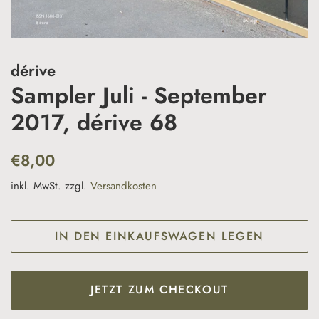
dérive
Sampler Juli - September
2017, dérive 68
Normaler
Sonderpreis
€8,00
Preis
inkl. MwSt. zzgl.
Versandkosten
IN DEN EINKAUFSWAGEN LEGEN
JETZT ZUM CHECKOUT